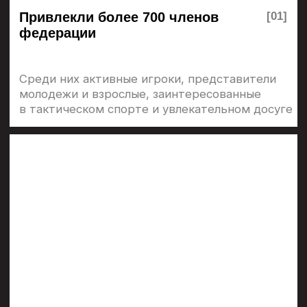
региона и помогли сформировать базу
активных участников Федерации
[
]
сотрудничество
НАШИ ПАРТНЕРЫ
Помогаем с оборудованием, проводим турниры
на уровне школ, районов и области, обеспечивая
доступ к спорту для участников разного
возраста и уровня подготовки