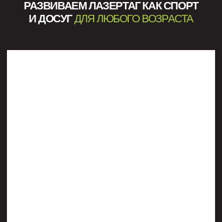
Команды проводят турниры на уровне школ,
районов и области, обеспечивая доступ
к спорту для участников разного возраста
и уровня подготовки
Провели чемпионаты
[03]
областного уровня
Эти события привлекли сотни игроков,
стали заметным спортивным событием