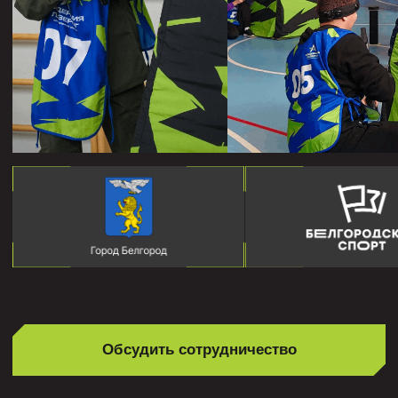
КОГДА
СПОРТ
ВСТРЕЧАЕТСЯ
С ИНИЦИАТИВОЙ
Румянцев Никита Геннадьевич
Депутат Госдумы РФ, основатель Федерации
лазерного боя Белгородской области. Никита
Геннадьевич развивает лазертаг как
официальный вид спорта, делая его доступным