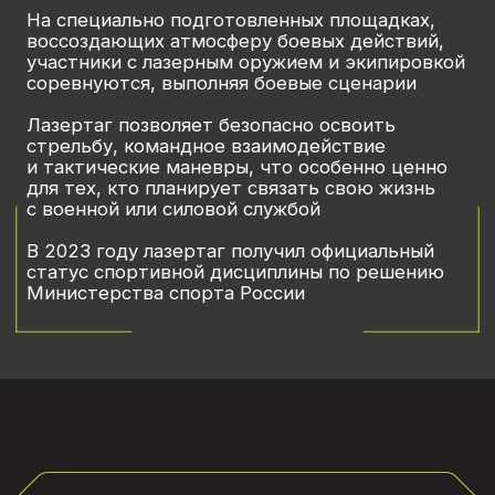
+7 (4722) 77-00-66
runik.bel@yandex.ru
Мероприятия
Новости
О Федерации
Документация
Сотрудничество
О лазартаге
© 2024 Все права защищены
Политика обработки персональных данных