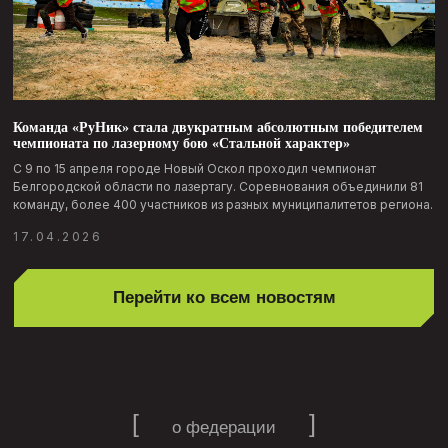
Привлекли более 700 членов
[01]
федерации
Среди них активные игроки, представители
молодежи и взрослые, заинтересованные
в тактическом спорте и увлекательном досуге
Команда «РуНик» стала двукратным абсолютным победителем
чемпионата по лазерному бою «Стальной характер»
С 9 по 15 апреля городе Новый Оскол проходил чемпионат
Белгородской области по лазертагу. Соревнования объединили 81
команду, более 400 участников из разных муниципалитетов региона.
17.04.2026
Создали сеть муниципальных
[02]
команд