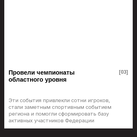
Лазертаг — увлекательная игра и важный
элемент в программах военно-
патриотического воспитания молодежи. Игра
помогает улучшать физическую форму,
развивать командный дух, а также оттачивать
навыки тактического и стратегического
планирования
На специально подготовленных площадках,
воссоздающих атмосферу боевых действий,
участники с лазерным оружием и экипировкой
соревнуются, выполняя боевые сценарии
Лазертаг позволяет безопасно освоить
стрельбу, командное взаимодействие
и тактические маневры, что особенно ценно
для тех, кто планирует связать свою жизнь
с военной или силовой службой
В 2023 году лазертаг получил официальный
статус спортивной дисциплины по решению
Министерства спорта России