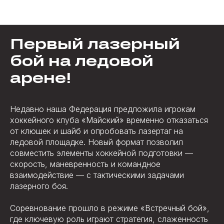
Новости
Первый лазерный
бой на ледовой
арене!
Недавно наша Федерация предложила игрокам
хоккейного клуба «Майский» временно отказаться
от клюшек и шайб и опробовать лазертаг на
ледовой площадке. Новый формат позволил
совместить элементы хоккейной подготовки —
скорость, маневренность и командное
взаимодействие — с тактическими задачами
лазерного боя.
Соревнование прошло в режиме «Встречный бой»,
где ключевую роль играют стратегия, слаженность